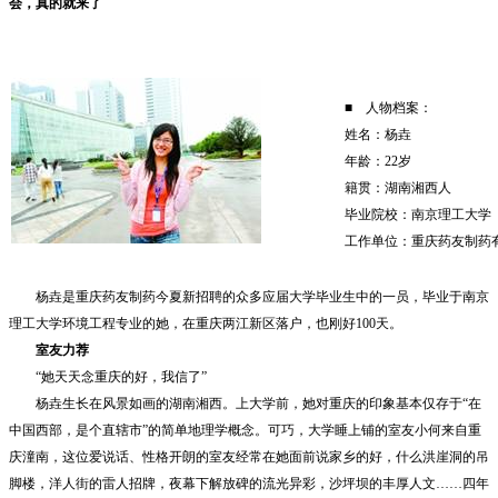
会，真的就来了
■
人物档案：
姓名：杨垚
年龄：22岁
籍贯：湖南湘西人
毕业院校：南京理工大学
工作单位：重庆药友制药
杨垚是重庆药友制药今夏新招聘的众多应届大学毕业生中的一员，毕业于南京
理工大学环境工程专业的她，在重庆两江新区落户，也刚好100天。
室友力荐
“她天天念重庆的好，我信了”
杨垚生长在风景如画的湖南湘西。上大学前，她对重庆的印象基本仅存于“在
中国西部，是个直辖市”的简单地理学概念。可巧，大学睡上铺的室友小何来自重
庆潼南，这位爱说话、性格开朗的室友经常在她面前说家乡的好，什么洪崖洞的吊
脚楼，洋人街的雷人招牌，夜幕下解放碑的流光异彩，沙坪坝的丰厚人文……四年