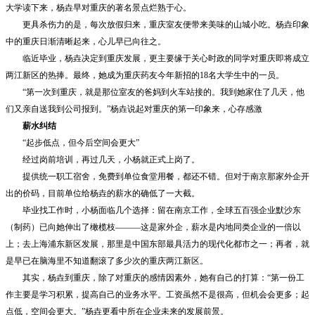
大学读下来，杨垚早对重庆的著名景点烂熟于心。
更具杀伤力的是，每次放假归来，重庆室友便带来美味的山城小吃。杨垚印象
中的重庆日渐清晰起来，心儿早已向往之。
临近毕业，杨垚决定到重庆发展，更主要缘于关心时政的同学对重庆即将成立
两江新区的热捧。最终，她成为重庆药友今年新招的18名大学生中的一员。
“第一次到重庆，就是那位室友的爸妈到火车站接的。我到她家住了几天，他
们又亲自送我到公司报到。”杨垚说起对重庆的第一印象来，心存感激
薪水纠结
“起步低点，但今后空间会更大”
经过岗前培训，再过几天，小杨就正式上岗了。
提供统一职工宿舍，免费到单位食堂用餐，都还不错。但对于南京那家外企开
出的价码，目前单位给杨垚的薪水的确低了一大截。
毕业找工作时，小杨面临几个选择：留在南京工作，全球五百强企业默沙东
（制药）已向她伸出了橄榄枝———这是家外企，薪水是内地同类企业的一倍以
上；去上海浦东新区发展，那里是中国东部最具活力的现代化都市之一；再者，就
是早已在脑海里不知道翻滚了多少次的重庆两江新区。
其实，杨垚到重庆，除了对重庆的感情因素外，她有自己的打算：“第一份工
作主要是学习积累，提高自己的业务水平。工资虽然不是很高，但机会会更多；起
点低，空间会更大。”杨垚更看中所在企业未来的发展前景。