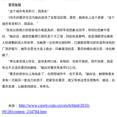
百天生活
“这个城市有亲和力，我喜欢”
100天的重庆生活为杨垚提供了短暂适应期。显然，她喜欢上这个新家，“这个
城市有亲和力，我喜欢。”
“室友以前推介的很多地方都是真的，我经常按想象去找寻，有些比想象中更
好。”杨垚说，她曾想象两江新区是个大工地，到处机器轰鸣，或是满眼望去被推
土机推翻的泥土和杂草。当她第一次到单位报到时，已被眼前整洁的街道和绿色的
厂房所吸引，她常在星光大道上散步，印象最深的是，重庆的楼比南京高，绿化棒
极了。
“单位食堂很人性化，提供多种口味。有辣的，也有不辣的。我不怕辣，就是
有点不太适应重庆的麻味。”杨垚对重庆美食早已心仪。
“重庆的房价比上海低多了，在西部城市中，也不算高。”杨垚说，她憧憬着未
来有一天能买一套自己的房子，把家安在重庆，接父母来这里安度晚年。她说：在
重庆发展，让她觉得踏实，有奔头。
http://www.cqwb.com.cn/cqwb/html/2010-
来源：
09/28/content_234784.htm